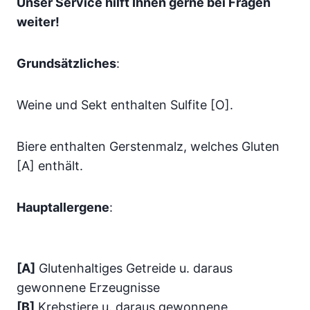
Unser Service hilft Ihnen gerne bei Fragen
weiter!
Grundsätzliches
:
Weine und Sekt enthalten Sulfite [O].
Biere enthalten Gerstenmalz, welches Gluten
[A] enthält.
Hauptallergene
:
[A]
Glutenhaltiges Getreide u. daraus
gewonnene Erzeugnisse
[B]
Krebstiere u. daraus gewonnene