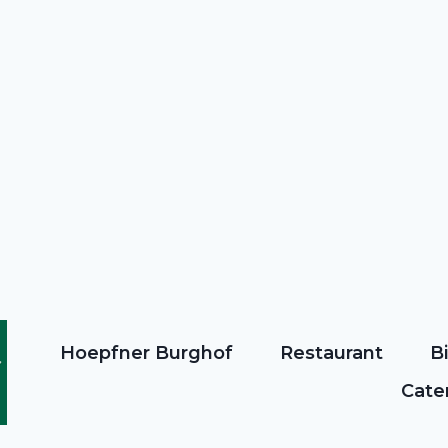
Hoepfner Burghof
Restaurant
B
Cate