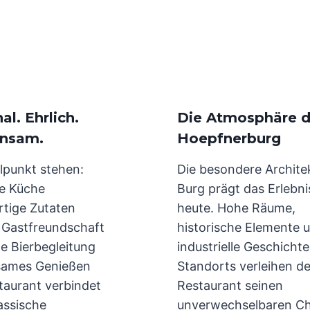
al. Ehrlich.
Die Atmosphäre d
nsam.
Hoepfnerburg
lpunkt stehen:
Die besondere Archite
le Küche
Burg prägt das Erlebni
tige Zutaten
heute. Hohe Räume,
e Gastfreundschaft
historische Elemente u
e Bierbegleitung
industrielle Geschicht
ames Genießen
Standorts verleihen d
taurant verbindet
Restaurant seinen
assische
unverwechselbaren Ch