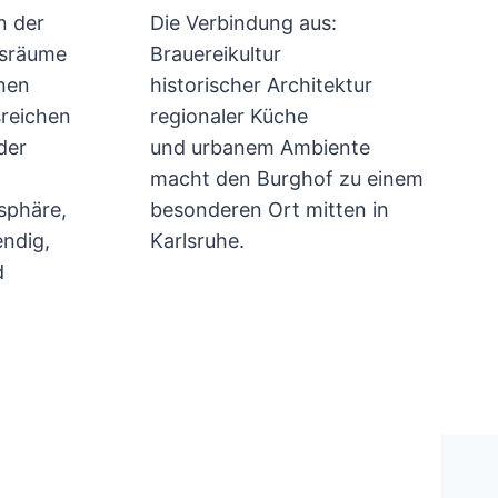
n der
Die Verbindung aus:
gsräume
Brauereikultur
inen
historischer Architektur
sreichen
regionaler Küche
der
und urbanem Ambiente
macht den Burghof zu einem
sphäre,
besonderen Ort mitten in
endig,
Karlsruhe.
d