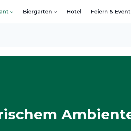
ant
Biergarten
Hotel
Feiern & Event
orischem Ambient