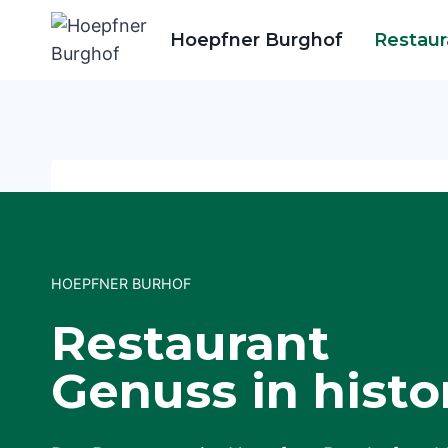
Zum
Hoepfner Burghof
Restaur
Inhalt
springen
HOEPFNER BURHOF
Restaurant
Genuss in hist