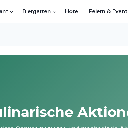
ant
Biergarten
Hotel
Feiern & Event
linarische Aktio