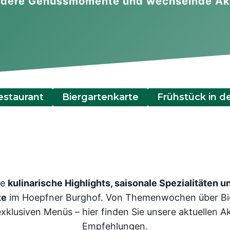
ondere Genussmomente und wechselnde Ak
staurant
Biergartenkarte
Frühstück in d
ie
kulinarische Highlights, saisonale Spezialitäten 
te
im Hoepfner Burghof. Von Themenwochen über Bi
exklusiven Menüs – hier finden Sie unsere aktuellen 
Empfehlungen.