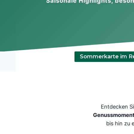
Saisonale Highlights, bes
Sommerkarte im Re
Entdecken S
Genussmomen
bis hin zu 