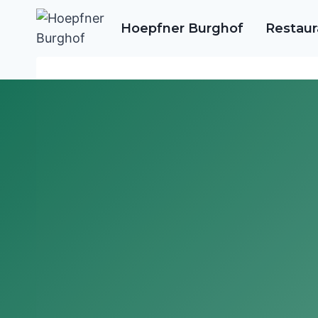
Skip
Hoepfner Burghof
Restaur
to
content