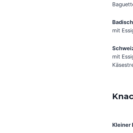
Baguett
Badisch
mit Ess
Schweiz
mit Ess
Käsestr
Knac
Kleiner