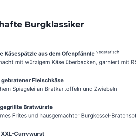
hafte Burgklassiker
vegetarisch
e Käsespätzle aus dem Ofenpfännle
acht mit würzigem Käse überbacken, garniert mit R
r gebratener Fleischkäse
chem Spiegelei an Bratkartoffeln und Zwiebeln
 gegrillte Bratwürste
mes Frites und hausgemachter Burgkessel-Bratenso
r XXL-Currywurst