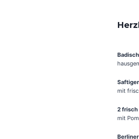
Herz
Badisch
hausgem
Saftige
mit fris
2 frisch
mit Pom
Berline