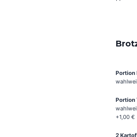
Brot
Portio
wahlwei
Portion
wahlwei
+1,00 €
2 Karto