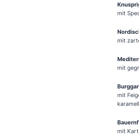
Knuspri
mit Spe
Nordisc
mit zar
Mediter
mit geg
Burggar
mit Fei
karamell
Bauern
mit Kar