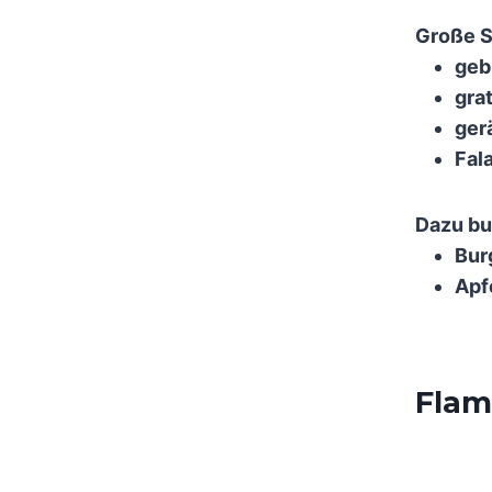
Große S
geb
gra
ger
Fal
Dazu bu
Bur
Apf
Flam