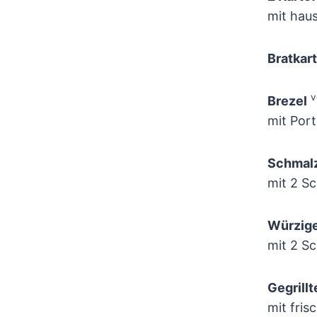
mit hau
Bratkar
v
Brezel
mit Port
Schmal
mit 2 S
Würzige
mit 2 Sc
Gegrill
mit fris