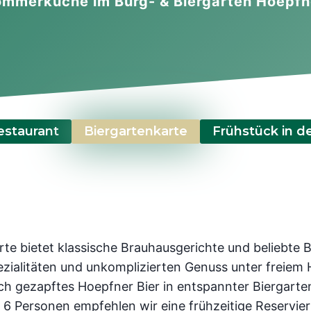
ommerküche im Burg- & Biergarten Hoepfn
staurant
Biergartenkarte
Frühstück in d
rte bietet klassische Brauhausgerichte und beliebte B
ezialitäten und unkomplizierten Genuss unter freiem
isch gezapftes Hoepfner Bier in entspannter Biergart
6 Personen empfehlen wir eine frühzeitige Reservie