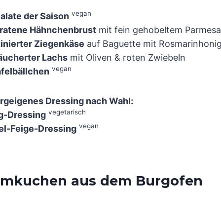
vegan
alate der Saison
ratene Hähnchenbrust
mit fein gehobeltem Parmes
tinierter Ziegenkäse
auf Baguette mit Rosmarinhoni
äucherter Lachs
mit Oliven & roten Zwiebeln
vegan
afelbällchen
rgeigenes Dressing nach Wahl:
vegetarisch
g-Dressing
vegan
el-Feige-Dressing
mkuchen aus dem Burgofen