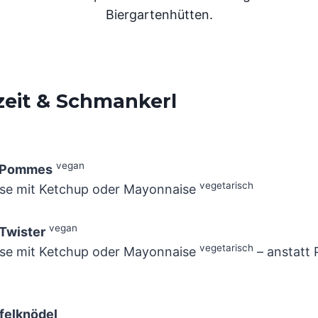
Biergartenhütten.
zeit & Schmankerl
vegan
n Pommes
vegetarisch
se mit Ketchup oder Mayonnaise
vegan
 Twister
vegetarisch
se mit Ketchup oder Mayonnaise
– anstatt
ffelknödel