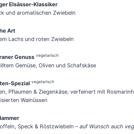
ger Elsässer-Klassiker
ck und aromatischen Zwiebeln
he Art
tem Lachs und roten Zwiebeln
vegetarisch
raner Genuss
rilltem Gemüse, Oliven und Schafskäse
vegetarisch
ten-Spezial
gen, Pflaumen & Ziegenkäse, verfeinert mit Rosmarin
isierten Walnüssen
flammer
toffeln, Speck & Röstzwiebeln
– auf Wunsch auch veg