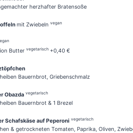
sgemachter herzhafter Bratensoße
vegan
toffeln
mit Zwiebeln
egan
vegetarisch
ion Butter
+0,40 €
ztöpfchen
cheiben Bauernbrot, Griebenschmalz
vegetarisch
r Obazda
heiben Bauernbrot & 1 Brezel
vegetarisch
ter Schafskäse auf Peperoni
chen & getrockneten Tomaten, Paprika, Oliven, Zwie