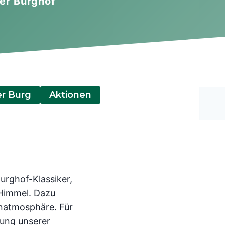
er Burghof
er Burg
Aktionen
urghof-Klassiker,
 Himmel. Dazu
enatmosphäre. Für
rung unserer